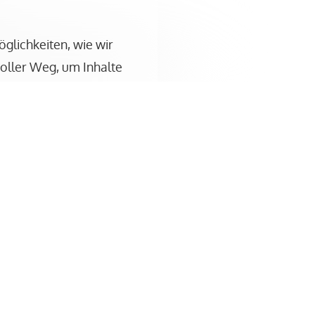
Möglichkeiten, wie wir
lichkeiten, wie wir
n toller Weg, um Inhalte
toller Weg, um Inhalte
 Zwecke einsetzen kannst.
wecke einsetzen kannst.
el, mit denen Du Deine
, mit denen Du Deine
mitiert.
limitiert.