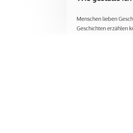
Menschen lieben Geschich
Menschen lieben Geschi
Geschichten erzählen könn
Geschichten erzählen k
zu transportieren und Use
zu transportieren und 
In 120 Minuten lernst Du,
In 120 Minuten lernst D
Ich verrate Dir die Tricks
Ich verrate Dir die Tric
eigenen Stories perfektion
eigenen Stories perfekt
Dieser Kurs richtet sich a
Dieser Kurs richtet sich
Nach diesem Webina
Nach diesem Webin